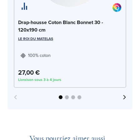
Dr
Drap-housse Coton Blanc Bonnet 30 -
12
120x190 cm
LE
LE ROI DU MATELAS
100% coton
27,00 €
2
Livraison sous 3 à 4 jours
Liv
Vous pourriez aimer aussi...