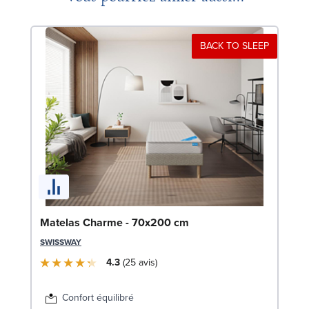
BACK TO SLEEP
So
Matelas Charme - 70x200 cm
c
SWISSWAY
LE
4.3
25
avis
Confort équilibré