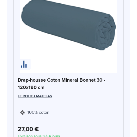
Dr
c
LE
Drap-housse Coton Mineral Bonnet 30 -
120x190 cm
LE ROI DU MATELAS
100% coton
27,00 €
2
Livraison sous 3 à 4 jours
Liv