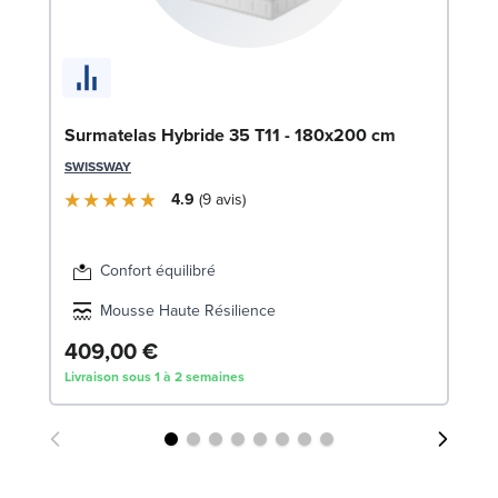
So
1
LE
Surmatelas Hybride 35 T11 - 180x200 cm
SWISSWAY
4.9
9
avis
Confort équilibré
Mousse Haute Résilience
409,00 €
3
Livraison sous 1 à 2 semaines
Liv