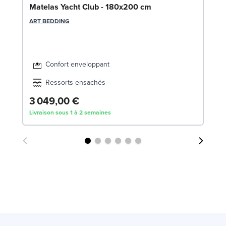
So
Matelas Yacht Club - 180x200 cm
LE
ART BEDDING
Confort enveloppant
Ressorts ensachés
3 049,00 €
5
Livraison sous 1 à 2 semaines
Liv