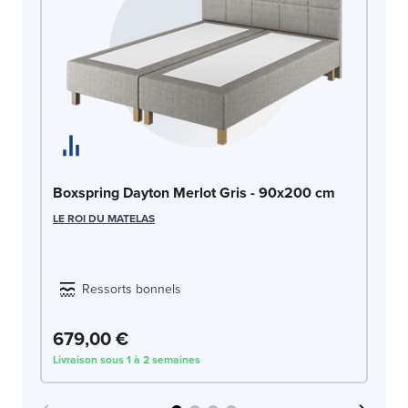
Bo
Boxspring Dayton Merlot Gris - 90x200 cm
LE
LE ROI DU MATELAS
Ressorts bonnels
679,00 €
6
Livraison sous 1 à 2 semaines
Liv