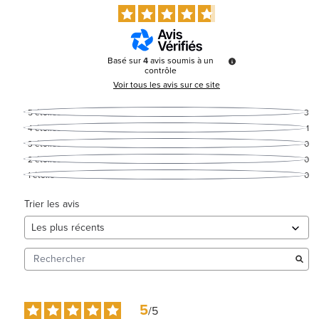
Basé sur
4
avis soumis à un
contrôle
Voir tous les avis sur ce site
5
étoiles
3
4
étoiles
1
3
étoiles
0
2
étoiles
0
1
étoile
0
Trier les avis
5
/
5