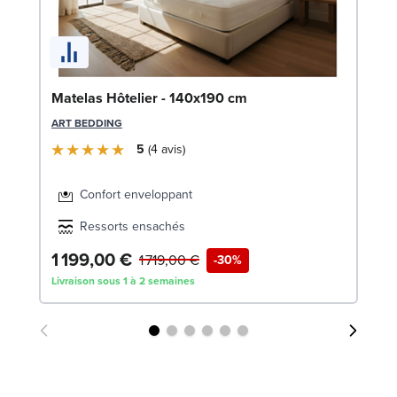
So
Matelas Hôtelier - 140x190 cm
c
ART BEDDING
LE
5
4
avis
Confort enveloppant
Ressorts ensachés
1 199,00 €
3
1 719,00 €
-30%
Livraison sous 1 à 2 semaines
Liv