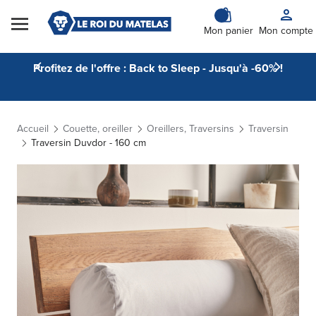
Skip to Content
Mon panier
Mon compte
Profitez de l'offre : Back to Sleep - Jusqu'à -60% !
Accueil
Couette, oreiller
Oreillers, Traversins
Traversin
Traversin Duvdor - 160 cm