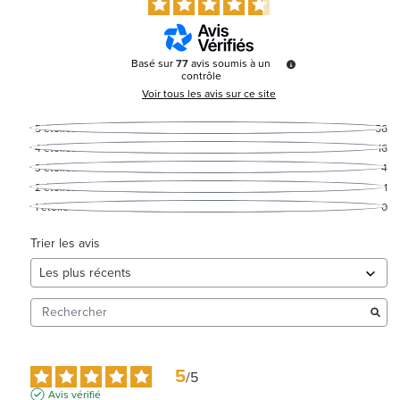
Basé sur
77
avis soumis à un
contrôle
Voir tous les avis sur ce site
5
étoiles
56
4
étoiles
16
3
étoiles
4
2
étoiles
1
1
étoile
0
Trier les avis
5
/
5
Avis vérifié