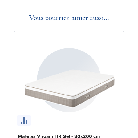
Vous pourriez aimer aussi...
En
c
SW
Matelas Virgam HR Gel - 80x200 cm