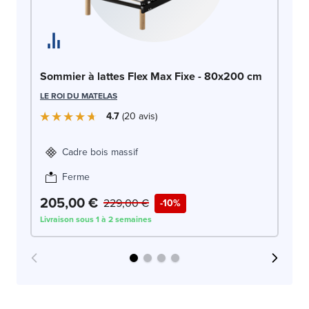
So
Sommier à lattes Flex Max Fixe - 80x200 cm
LE
LE ROI DU MATELAS
4.7
20
avis
Cadre bois massif
Ferme
205,00 €
2
229,00 €
-10%
Livraison sous 1 à 2 semaines
Liv