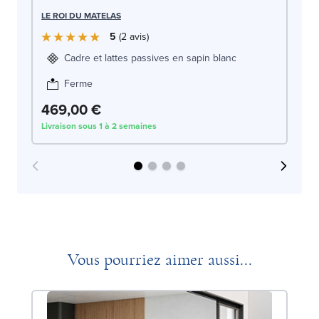
LE ROI DU MATELAS
5
2
avis
Cadre et lattes passives en sapin blanc
Ferme
469,00 €
4
Livraison sous 1 à 2 semaines
Liv
Vous pourriez aimer aussi...