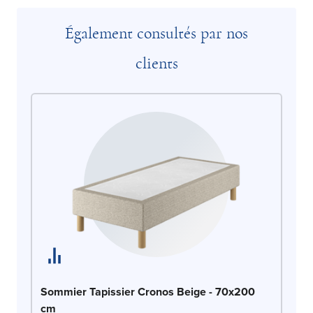
Également consultés par nos
clients
So
Sommier Tapissier Cronos Beige - 70x200
cm
LE