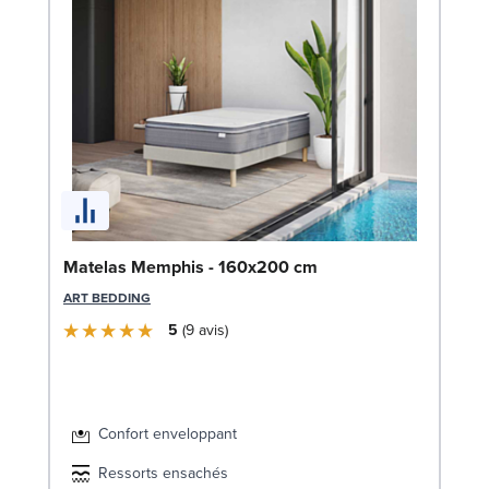
Bo
Matelas Memphis - 160x200 cm
An
ART BEDDING
LE
5
9
avis
Confort enveloppant
Ressorts ensachés