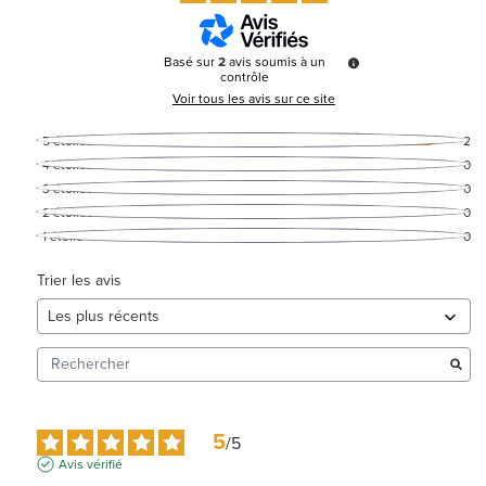
Basé sur
2
avis soumis à un
contrôle
Voir tous les avis sur ce site
5
étoiles
2
4
étoiles
0
3
étoiles
0
2
étoiles
0
1
étoile
0
Trier les avis
5
/
5
Avis vérifié