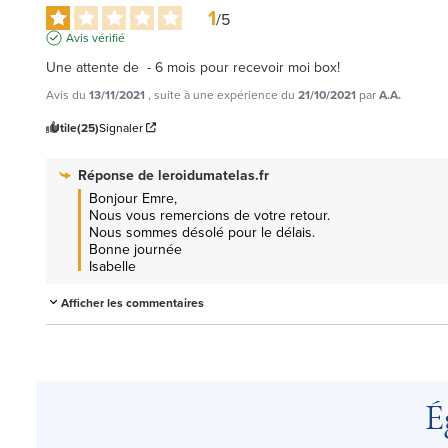
1
/
5
Avis vérifié
Une attente de  - 6 mois pour recevoir moi box!
Avis du
13/11/2021
, suite à une expérience du
21/10/2021
par
A.A.
Utile
(25)
Signaler
Réponse de
leroidumatelas.fr
Bonjour Emre,

Nous vous remercions de votre retour.

Nous sommes désolé pour le délais.

Bonne journée

Isabelle
Afficher les commentaires
É