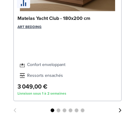
Bo
Matelas Yacht Club - 180x200 cm
1
ART BEDDING
LE
Confort enveloppant
Ressorts ensachés
3 049,00 €
7
Livraison sous 1 à 2 semaines
Liv