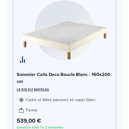
So
Sommier Calla Deco Boucle Blanc - 160x200
cm
LE
LE ROI DU MATELAS
Cadre et lattes passives en sapin blanc
Ferme
539,00 €
5
Livraison sous 1 à 2 semaines
Liv