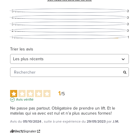
5
étoiles
0
4
étoiles
0
3
étoiles
0
2
étoiles
0
1
étoile
1
Trier les avis
1
/
5
Avis vérifié
Ne passe pas partout. Obligatoire de prendre un lift. Et le 
matelas qui va avec est nul et n’a plus aucunes formes!
Avis du
05/10/2024
, suite à une expérience du
29/05/2023
par
J.M.
Utile
(1)
Signaler