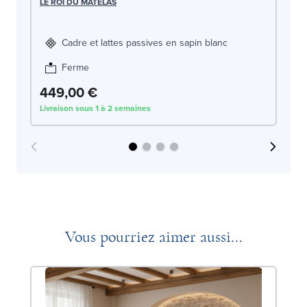
LE
LE ROI DU MATELAS
Cadre et lattes passives en sapin blanc
Ferme
449,00 €
4
Livraison sous 1 à 2 semaines
Liv
Vous pourriez aimer aussi...