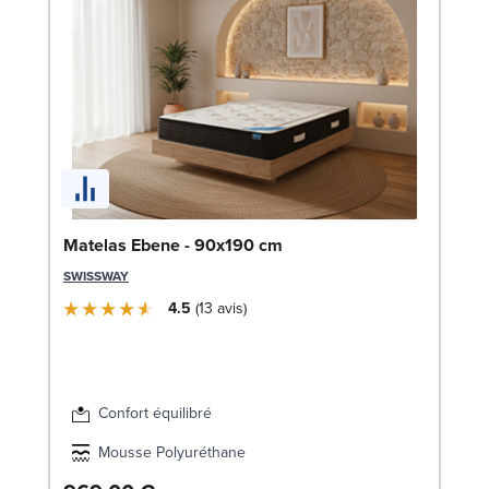
Li
Matelas Ebene - 90x190 cm
LE
SWISSWAY
4.5
13
avis
Confort équilibré
Mousse Polyuréthane