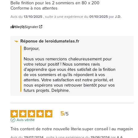
Belle finition pour les 2 sommiers en 80 x 200

Conforme à nos attentes
Avis du
13/10/2025
, suite à une expérience du
01/10/2025
par
J.D.
Utile
(0)
Signaler
Réponse de
leroidumatelas.fr
Bonjour,

Nous vous remercions chaleureusement pour 
votre retour positif ! Nous sommes ravis 
d'apprendre que vous êtes satisfait de la finition 
de vos sommiers et qu'ils répondent à vos 
attentes. Votre satisfaction est notre priorité, et 
nous espérons vous retrouver bientôt pour vos 
futurs projets. Delphine.
5
/
5
Avis vérifié
Très content de notre nouvelle literie.super conseil l au magasin
Avis du
29/07/2024
, suite à une expérience du
19/06/2024
par
A.A.