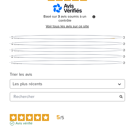
Basé sur
3
avis soumis à un
contrôle
Voir tous les avis sur ce site
5
étoiles
3
4
étoiles
0
3
étoiles
0
2
étoiles
0
1
étoile
0
Trier les avis
5
/
5
Avis vérifié