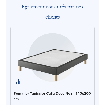
Également consultés par nos
clients
So
Sommier Tapissier Calla Deco Noir - 140x200
c
cm