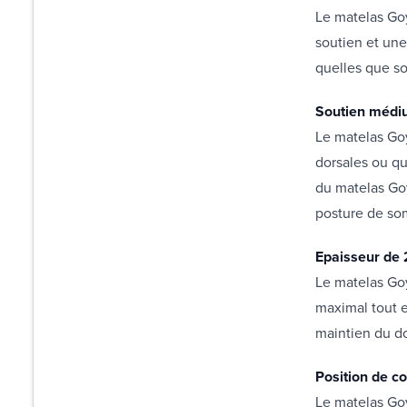
Le matelas Goy
soutien et une
quelles que so
Soutien médiu
Le matelas Goy
dorsales ou qu
du matelas Goy
posture de som
Epaisseur de 
Le matelas Goy
maximal tout e
maintien du d
Position de c
Le matelas Goy