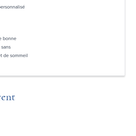
 personnalisé
ne bonne
 sans
 et de sommeil
rent