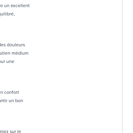
e un excellent
uilibré,
des douleurs
soutien médium
our une
un confort
antir un bon
iez sur le