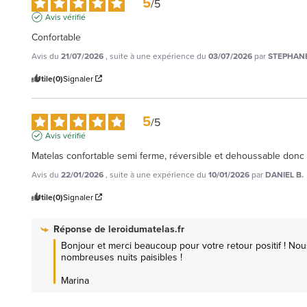
5
/
5
Avis vérifié
Confortable
Avis du
21/07/2026
, suite à une expérience du
03/07/2026
par
STEPHANE
Utile
(0)
Signaler
5
/
5
Avis vérifié
Matelas confortable semi ferme, réversible et dehoussable donc e
Avis du
22/01/2026
, suite à une expérience du
10/01/2026
par
DANIEL B.
Utile
(0)
Signaler
Réponse de
leroidumatelas.fr
Bonjour et merci beaucoup pour votre retour positif ! No
nombreuses nuits paisibles !

Marina