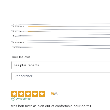
5
étoiles
4
étoiles
3
étoiles
2
étoiles
1
étoile
Trier les avis
5
/
5
Avis vérifié
tres bon matelas bien dur et confortable pour dormir