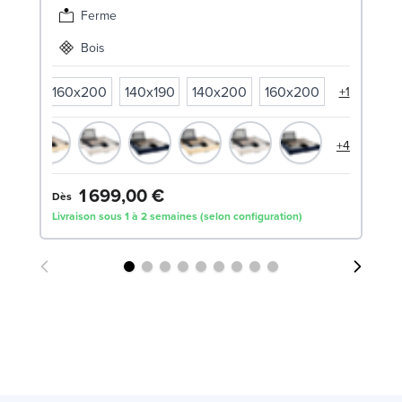
SW
Ferme
Bois
0x200
160x200
140x190
140x200
160x200
+1
+4
1 699,00 €
1
Dès
Livraison sous 1 à 2 semaines (selon configuration)
Liv