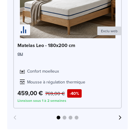
Exclu web
Ma
Matelas Leo - 180x200 cm
OLI
OLI
Confort moelleux
Mousse à régulation thermique
459,00 €
4
769,00 €
-40%
Livraison sous 1 à 2 semaines
Liv