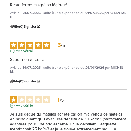
Reste ferme malgré sa légèreté
Avis du
21/07/2026
, suite à une expérience du
01/07/2026
par
CHANTAL
D.
Utile
(0)
Signaler
5
/
5
Avis vérifié
Super rien à redire
Avis du
14/07/2026
, suite à une expérience du
26/06/2026
par
MICHEL
M.
Utile
(0)
Signaler
1
/
5
Avis vérifié
Je suis déçue du matelas acheté car on m'a vendu ce matelas 
en m'indiquant qu'il avait une densité de 30 kg/m3 (parfaitement 
adaptées pour une adolescente. En le déballant, l'étiquette 
mentionnait 25 kg/m3 et je le trouve extrêmement mou. Je 