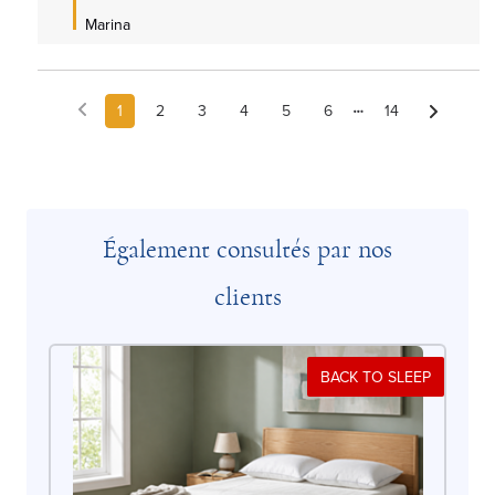
Marina
1
2
3
4
5
6
14
Également consultés par nos
clients
BACK TO SLEEP