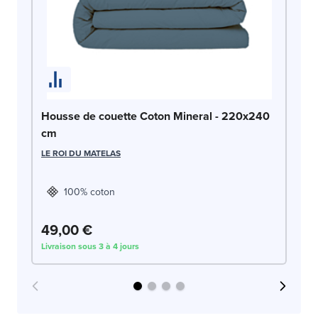
Ho
2
LE
Housse de couette Coton Mineral - 220x240
cm
LE ROI DU MATELAS
100% coton
49,00 €
4
Livraison sous 3 à 4 jours
Liv