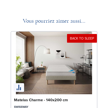
Vous pourriez aimer aussi...
BACK TO SLEEP
So
Matelas Charme - 140x200 cm
LE
SWISSWAY