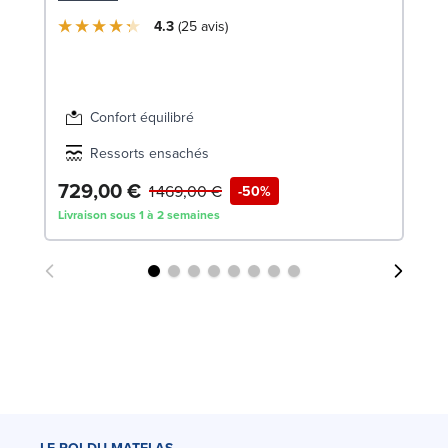
4.3
25
avis
Confort équilibré
Ressorts ensachés
729,00 €
2
1 469,00 €
-50%
Livraison sous 1 à 2 semaines
Liv