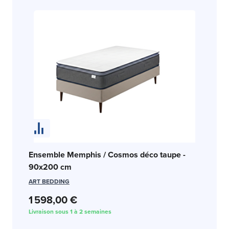
En
Ensemble Memphis / Cosmos déco taupe -
c
90x200 cm
SW
ART BEDDING
1 
1 598,00 €
Liv
Livraison sous 1 à 2 semaines