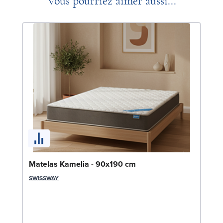
Vous pourriez aimer aussi...
So
Matelas Kamelia - 90x190 cm
9
SWISSWAY
LE