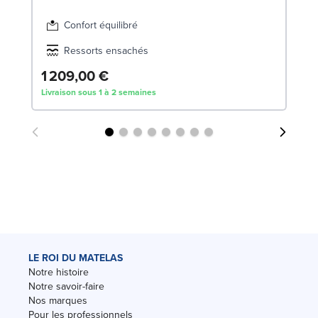
Confort équilibré
Ressorts ensachés
1 209,00 €
2
Livraison sous 1 à 2 semaines
Liv
LE ROI DU MATELAS
Notre histoire
Notre savoir-faire
Nos marques
Pour les professionnels