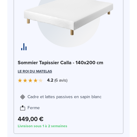
So
Sommier Tapissier Calla - 140x200 cm
c
LE ROI DU MATELAS
LE
4.2
6
avis
Cadre et lattes passives en sapin blanc
Ferme
449,00 €
4
Livraison sous 1 à 2 semaines
Liv