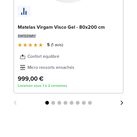
En
c
SW
Matelas Virgam Visco Gel - 80x200 cm
1
SWISSWAY
Liv
5
1
avis
Confort équilibré
Micro ressorts ensachés
999,00 €
Livraison sous 1 à 2 semaines