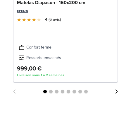
So
Matelas Diapason - 160x200 cm
14
EPEDA
LE
4
6
avis
Confort ferme
Ressorts ensachés
999,00 €
3
Livraison sous 1 à 2 semaines
Liv