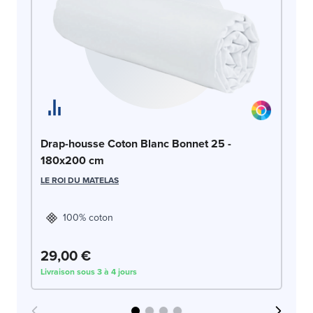
Dr
Drap-housse Coton Blanc Bonnet 25 -
1
180x200 cm
LE
LE ROI DU MATELAS
100% coton
29,00 €
2
Livraison sous 3 à 4 jours
Liv