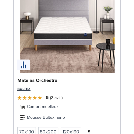
So
1
LE
Matelas Orchestral
BULTEX
5
2
avis
Confort moelleux
Mousse Bultex nano
70x190
80x200
120x190
+5