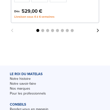
529,00 €
3
Dès
Livraison sous 4 à 6 semaines
Liv
LE ROI DU MATELAS
Notre histoire
Notre savoir-faire
Nos marques
Pour les professionnels
CONSEILS
Rendez-vous en magasin