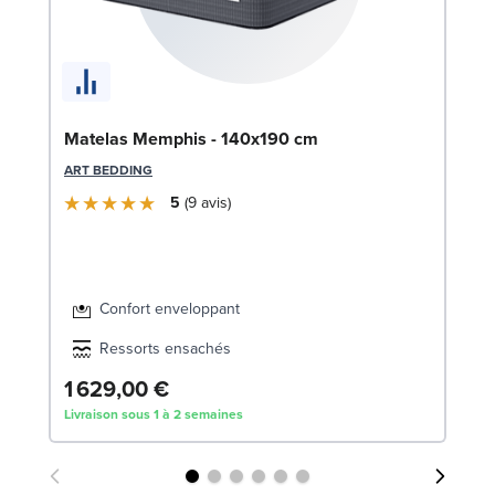
So
Matelas Memphis - 140x190 cm
14
ART BEDDING
LE
5
9
avis
Confort enveloppant
Ressorts ensachés
1 629,00 €
5
Livraison sous 1 à 2 semaines
Liv