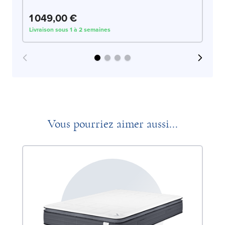
1 049,00 €
1
Livraison sous 1 à 2 semaines
Liv
Vous pourriez aimer aussi...