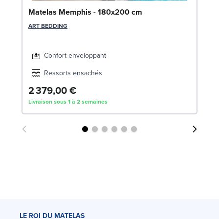
So
Matelas Memphis - 180x200 cm
LE
ART BEDDING
Confort enveloppant
Ressorts ensachés
2 379,00 €
5
Livraison sous 1 à 2 semaines
Liv
LE ROI DU MATELAS