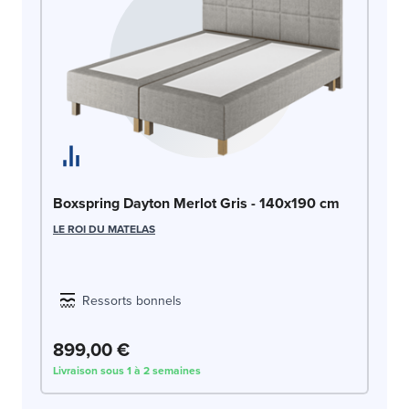
Bo
Boxspring Dayton Merlot Gris - 140x190 cm
LE
LE ROI DU MATELAS
Ressorts bonnels
899,00 €
8
Livraison sous 1 à 2 semaines
Liv