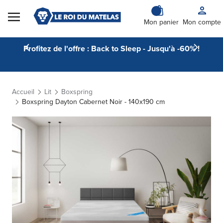
Skip to Content
Mon panier
Mon compte
Profitez de l'offre : Back to Sleep - Jusqu'à -60% !
Accueil
Lit
Boxspring
Boxspring Dayton Cabernet Noir - 140x190 cm