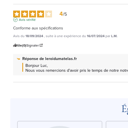
4
/
5
Avis vérifié
Conforme aux spécifications
Avis du
18/09/2024
, suite à une expérience du
16/07/2024
par
L.M.
Utile
(0)
Signaler
Réponse de
leroidumatelas.fr
Bonjour Luc, 

Nous vous remercions d'avoir pris le temps de notre notr
É