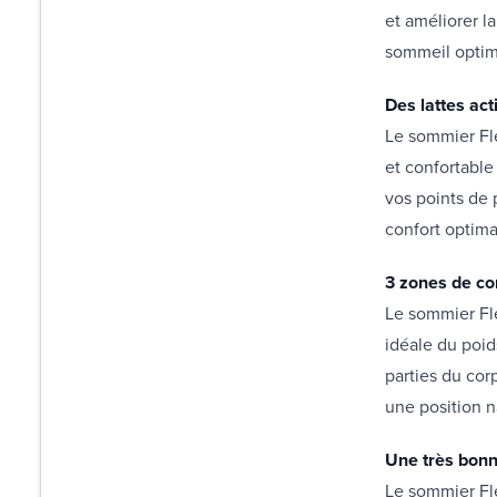
et améliorer l
sommeil optim
Des lattes ac
Le sommier Fle
et confortable
vos points de 
confort optima
3 zones de co
Le sommier Fle
idéale du poid
parties du cor
une position n
Une très bonn
Le sommier Fle