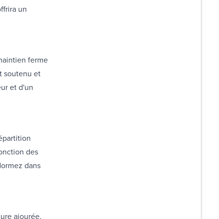
frira un
maintien ferme
nt soutenu et
ur et d'un
partition
fonction des
 dormez dans
ture ajourée.