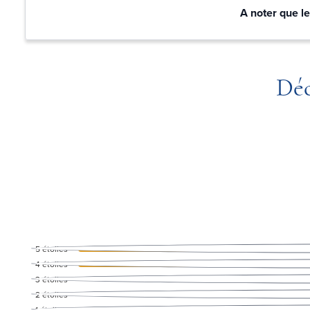
A noter que le
Déc
5
étoiles
4
étoiles
3
étoiles
2
étoiles
1
étoile