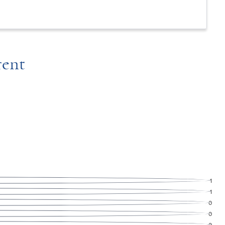
rent
1
1
0
0
0