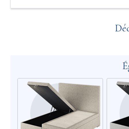
Déc
É