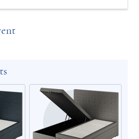
rent
ts