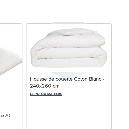
Housse de couette Coton Blanc -
240x260 cm
LE ROI DU MATELAS
Mat
ART 
45x70