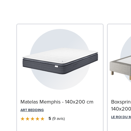
Matelas Memphis - 140x200 cm
Boxsprin
140x20
ART BEDDING
LE ROI DU 
5
9
avis