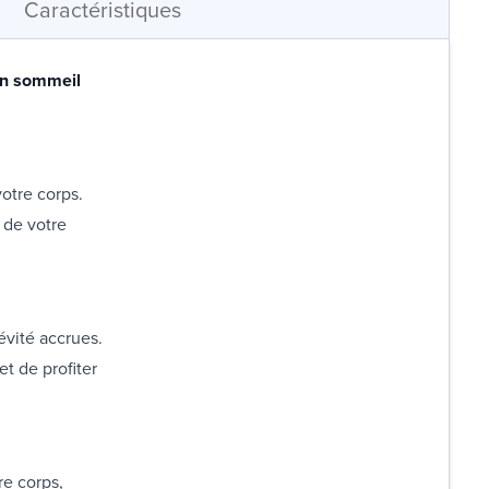
Caractéristiques
un sommeil
otre corps.
 de votre
évité accrues.
t de profiter
re corps,