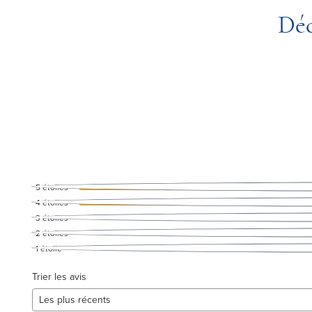
Déc
5
étoiles
4
étoiles
3
étoiles
2
étoiles
1
étoile
Trier les avis