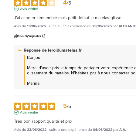
4
/
5
Avis vérifié
J'ai acheter l'ensemble mais petit defaut le matelas glisse
Avis du
19/06/2025
, suite à une expérience du
29/05/2025
par
ALEXANDR
Utile
(0)
Signaler
Réponse de
leroidumatelas.fr
Bonjour, 

Merci d'avoir pris le temps de partager votre expérienc
glissement du matelas. N'hésitez pas à nous contacter pour
Marina
5
/
5
Avis vérifié
Très bon rapport qualité et prix
Avis du
23/06/2022
, suite à une expérience du
04/06/2022
par
A.A.