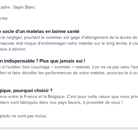
cadre : Sapin Blanc
erme
e socle d'un matelas en bonne santé
le négliger, pourtant le sommier est gage d'allongement de la durée de 
auvais état risque d'endommager votre matelas sur le long terme, à ca
aisse à désirer.
n indispensable ? Plus que jamais oui !
 à l'oublier, bon couchage = sommier + matelas. L'un ne va pas sans l'aut
fort et faire décoller les performances de votre matelas, associez-le à 
ique, pourquoi choisir ?
ce entre la France et la Belgique. C'est pour cette raison que nous priv
iers sont fabriqués dans nos pays favoris, à proximité de vous !
pieds ne sont pas inclus.