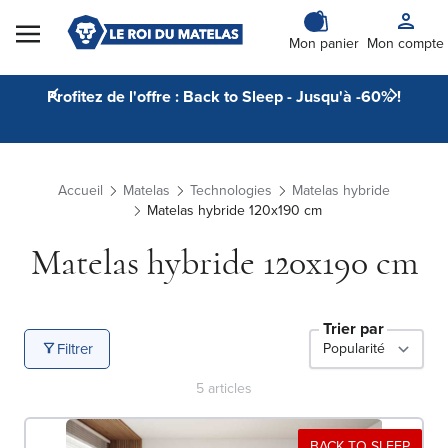
Skip to Content
Mon panier
Mon compte
Profitez de l'offre : Back to Sleep - Jusqu'à -60% !
Accueil
Matelas
Technologies
Matelas hybride
Matelas hybride 120x190 cm
Matelas hybride 120x190 cm
Trier par
Filtrer
5
articles
BACK TO SLEEP