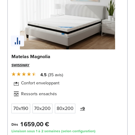
Matelas Magnolia
SWISSWAY
4.5
35
avis
Confort enveloppant
Ressorts ensachés
70x190
70x200
80x200
+9
1 659,00 €
Dès
Livraison sous 1 à 2 semaines (selon configuration)