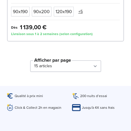
90x190
90x200
120x190
+5
1 139,00 €
Dès
Livraison sous 1 à 2 semaines (selon configuration)
Afficher par page
par page
Qualité à prix mini
200 nuits d’essai
Click & Collect 2h en magasin
Jusqu'à 4X sans frais