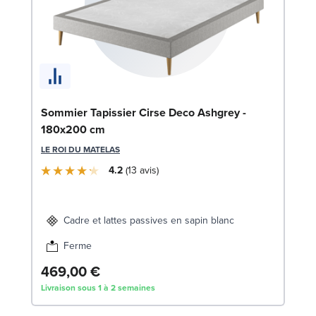
En
Sommier Tapissier Cirse Deco Ashgrey -
1
180x200 cm
SW
LE ROI DU MATELAS
4.2
13
avis
1
Liv
Cadre et lattes passives en sapin blanc
Ferme
469,00 €
Livraison sous 1 à 2 semaines