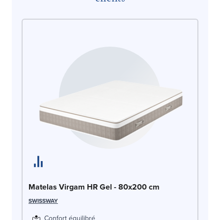
Ma
SW
Matelas Virgam HR Gel - 80x200 cm
SWISSWAY
Confort équilibré