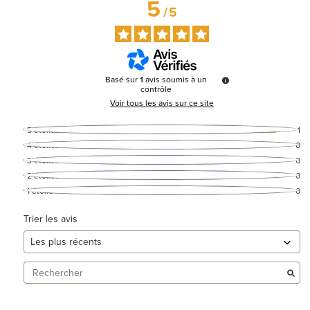
5
/
5
Basé sur
1
avis soumis à un
contrôle
Voir tous les avis sur ce site
5
étoiles
1
4
étoiles
0
3
étoiles
0
2
étoiles
0
1
étoile
0
Trier les avis