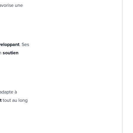
avorise une
veloppant
. Ses
un
soutien
’adapte à
t
tout au long