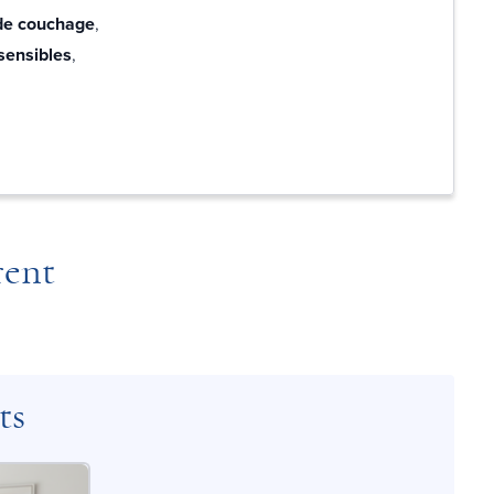
de couchage
,
sensibles
,
rent
ts