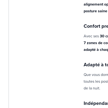
alignement op
posture saine
Confort pr
Avec ses
30 c
7 zones de co
adapté à chaq
Adapté à t
Que vous dorm
toutes les posi
de la nuit.
Indépendan