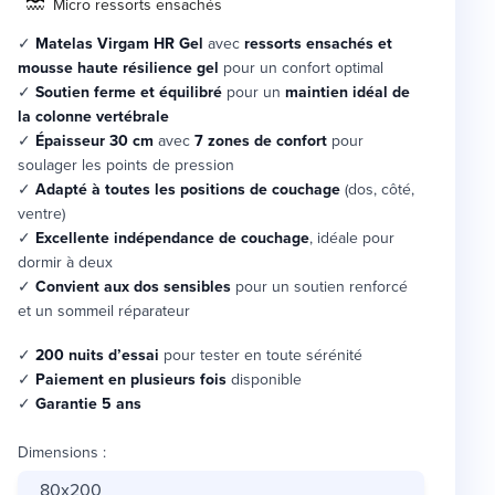
Micro ressorts ensachés
✓
Matelas Virgam HR Gel
avec
ressorts ensachés et
mousse haute résilience gel
pour un confort optimal
✓
Soutien ferme et équilibré
pour un
maintien idéal de
la colonne vertébrale
✓
Épaisseur 30 cm
avec
7 zones de confort
pour
soulager les points de pression
✓
Adapté à toutes les positions de couchage
(dos, côté,
ventre)
✓
Excellente indépendance de couchage
, idéale pour
dormir à deux
✓
Convient aux dos sensibles
pour un soutien renforcé
et un sommeil réparateur
✓
200 nuits d’essai
pour tester en toute sérénité
✓
Paiement en plusieurs fois
disponible
✓
Garantie 5 ans
Dimensions
:
80x200