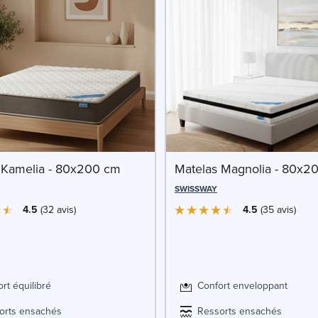
 Kamelia - 80x200 cm
Matelas Magnolia - 80x2
SWISSWAY
4.5
32
avis
4.5
35
avis
rt équilibré
Confort enveloppant
orts ensachés
Ressorts ensachés