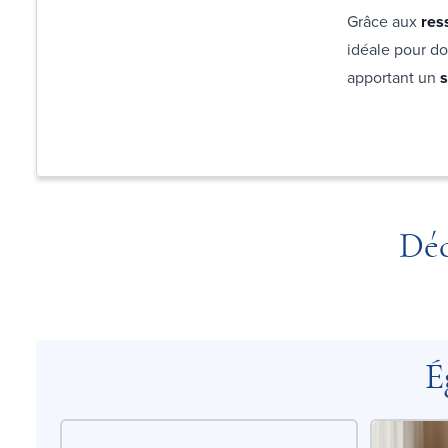
Grâce aux
res
idéale pour do
apportant un
s
Déc
É