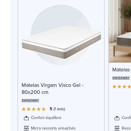
Matelas
SWISSWAY
Matelas Virgam Visco Gel -
80x200 cm
SWISSWAY
5
1
avis
Confort équilibré
Confo
Micro ressorts ensachés
Ress