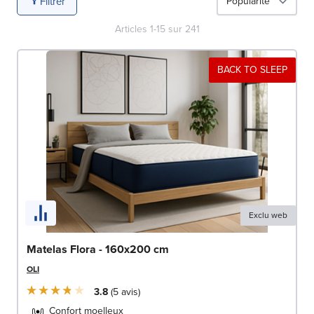
Filtrer
Articles
1
-
15
sur
241
BACK TO SLEEP
Exclu web
Matelas Flora - 160x200 cm
OLI
3.8
5
avis
Confort moelleux