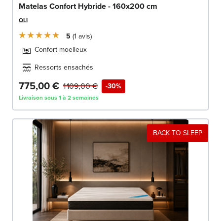
Matelas Confort Hybride - 160x200 cm
OLI
5
1
avis
Confort moelleux
Ressorts ensachés
775,00 €
1 109,00 €
-30%
Livraison sous 1 à 2 semaines
BACK TO SLEEP