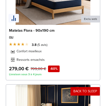
Exclu web
Matelas Flora - 90x190 cm
OLI
3.8
5
avis
Confort moelleux
Ressorts ensachés
279,00 €
709,00 €
-60%
Livraison sous 3 à 4 jours
BACK TO SLEEP