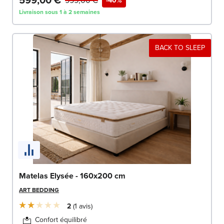
599,00 €
999,00 €
-40%
Livraison sous 1 à 2 semaines
BACK TO SLEEP
Matelas Elysée - 160x200 cm
ART BEDDING
2
1
avis
Confort équilibré