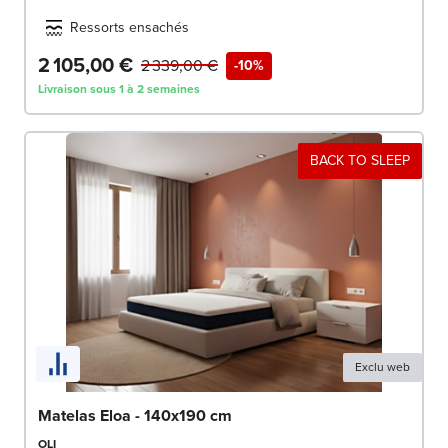
Ressorts ensachés
2 105,00 €
2 339,00 €
-10%
Livraison sous 1 à 2 semaines
BACK TO SLEEP
Exclu web
Matelas Eloa - 140x190 cm
OLI