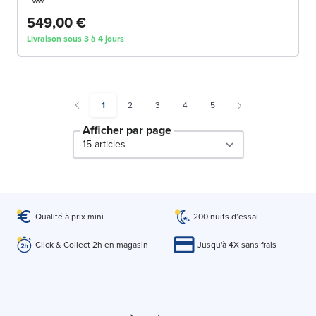
549,00 €
Livraison sous 3 à 4 jours
You're currently reading page
Page
Page
Page
Page
1
2
3
4
5
Afficher par page
par page
Qualité à prix mini
200 nuits d’essai
Click & Collect 2h en magasin
Jusqu'à 4X sans frais