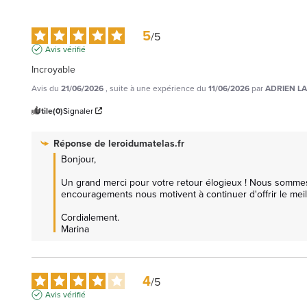
5
/
5
Avis vérifié
Incroyable
Avis du
21/06/2026
, suite à une expérience du
11/06/2026
par
ADRIEN LA
Utile
(0)
Signaler
Réponse de
leroidumatelas.fr
Bonjour, 

Un grand merci pour votre retour élogieux ! Nous sommes r
encouragements nous motivent à continuer d'offrir le meille
Cordialement.

Marina
4
/
5
Avis vérifié