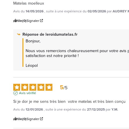
Matelas moelleux
Avis du
14/05/2026
, suite à une expérience du
02/05/2026
par
AUDREY 
Utile
(0)
Signaler
Réponse de
leroidumatelas.fr
Bonjour,

Nous vous remercions chaleureusement pour votre avis pos
satisfaction est notre priorité ! 

Léopol
5
/
5
Avis vérifié
Si je dor je me sens très bien  votre matelas et très bien conçu
Avis du
12/01/2026
, suite à une expérience du
27/12/2025
par
Y.M.
Utile
(0)
Signaler