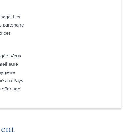
chage. Les
e partenaire
rices.
ngée. Vous
meilleure
 hygiène
qué aux Pays-
 offrir une
rent