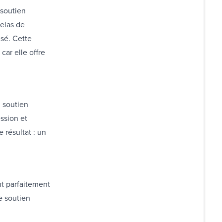
 soutien
telas de
isé. Cette
car elle offre
n soutien
ession et
 résultat : un
nt parfaitement
e soutien