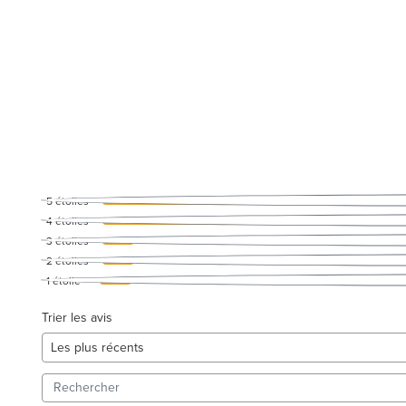
5
étoiles
4
étoiles
3
étoiles
2
étoiles
1
étoile
Trier les avis