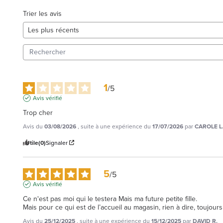
Trier les avis
1
/
5
Avis vérifié
Trop cher
Avis du
03/08/2026
, suite à une expérience du
17/07/2026
par
CAROLE L
Utile
(0)
Signaler
5
/
5
Avis vérifié
Ce n'est pas moi qui le testera Mais ma future petite fille.

Mais pour ce qui est de l’accueil au magasin, rien à dire, toujours
Avis du
25/12/2025
, suite à une expérience du
15/12/2025
par
DAVID R.