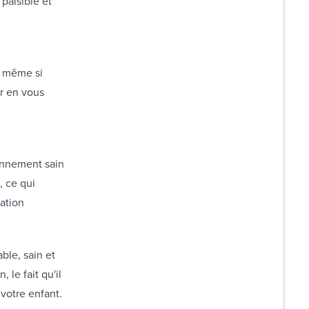
 paisible et
, même si
r en vous
ronnement sain
, ce qui
cation
ble, sain et
 le fait qu'il
votre enfant.