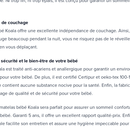
. Ni trop fin, ni trop épais, il est conçu pour garantir un sommeil
 de couchage
bé Koala offre une excellente indépendance de couchage. Ainsi
ge beaucoup pendant la nuit, vous ne risquez pas de le réveille
 en vous déplaçant.
sécurité et le bien-être de votre bébé
la est traité anti-acariens et anallergique pour garantir un envi
pour votre bébé. De plus, il est certifié Certipur et oeko-tex 100-1
ne contient aucune substance nocive pour la santé. Enfin, la fabri
gage de qualité et de sécurité pour votre bébé.
matelas bébé Koala sera parfait pour assurer un sommeil conforta
bébé. Garanti 5 ans, il offre un excellent rapport qualité-prix. Enfin,
le facilite son entretien et assure une hygiène impeccable pour 