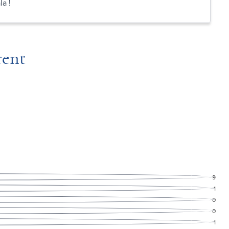
la !
rent
9
1
0
0
1