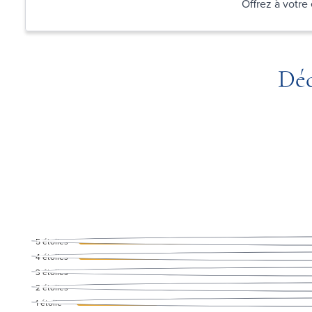
Offrez à votre
Déc
5
étoiles
4
étoiles
3
étoiles
2
étoiles
1
étoile