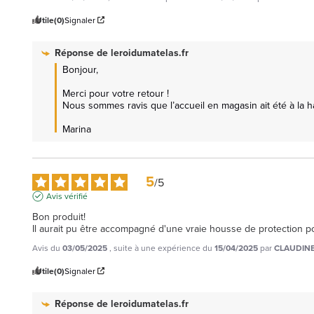
Utile
(0)
Signaler
Réponse de
leroidumatelas.fr
Bonjour,

Merci pour votre retour !

Nous sommes ravis que l’accueil en magasin ait été à la ha
Marina
5
/
5
Avis vérifié
Bon produit! 

Il aurait pu être accompagné d'une vraie housse de protection po
Avis du
03/05/2025
, suite à une expérience du
15/04/2025
par
CLAUDINE
Utile
(0)
Signaler
Réponse de
leroidumatelas.fr