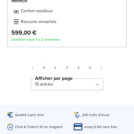
MERINOS
Confort moelleux
Ressorts ensachés
599,00 €
Livraison sous 1 à 2 semaines
You're currently reading page
Page
Page
Page
Page
1
2
3
4
5
Afficher par page
par page
Qualité à prix mini
200 nuits d’essai
Click & Collect 2h en magasin
Jusqu'à 4X sans frais