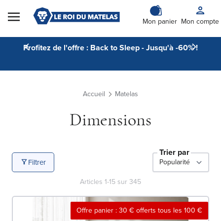
Skip to Content
Mon panier
Mon compte
Profitez de l'offre : Back to Sleep - Jusqu'à -60% !
Accueil
Matelas
Dimensions
Trier par
Filtrer
Articles
1
-
15
sur
345
Offre panier : 30 € offerts tous les 100 €