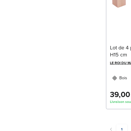
Lot de 4 
H15 cm
LE ROI DU 
Bois
39,00
Livraison sou
You're
1