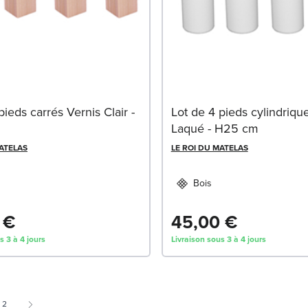
pieds carrés Vernis Clair -
Lot de 4 pieds cylindriqu
Laqué - H25 cm
MATELAS
LE ROI DU MATELAS
Bois
 €
45,00 €
s 3 à 4 jours
Livraison sous 3 à 4 jours
 currently reading page
Page
2