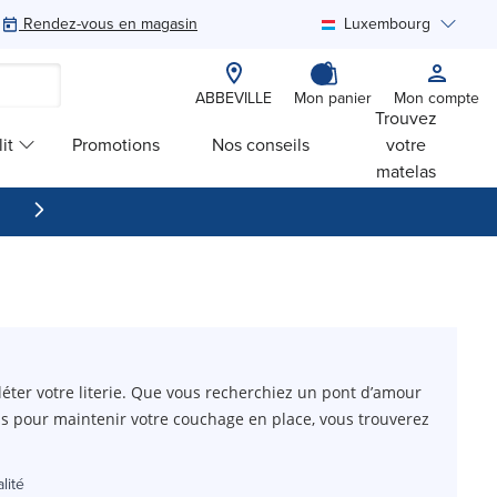
Rendez-vous en magasin
Luxembourg
Rechercher
ABBEVILLE
Mon panier
Mon compte
Trouvez
it
Promotions
Nos conseils
votre
matelas
léter votre literie. Que vous recherchiez un pont d’amour
as pour maintenir votre couchage en place, vous trouverez
lité