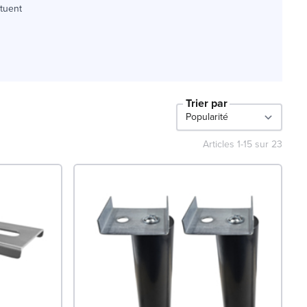
ituent
Trier par
Articles
1
-
15
sur
23