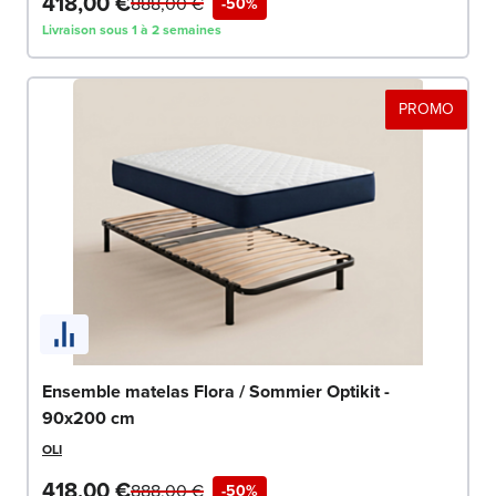
418,00 €
888,00 €
-50%
Livraison sous 1 à 2 semaines
PROMO
Ensemble matelas Flora / Sommier Optikit -
90x200 cm
OLI
418,00 €
888,00 €
-50%