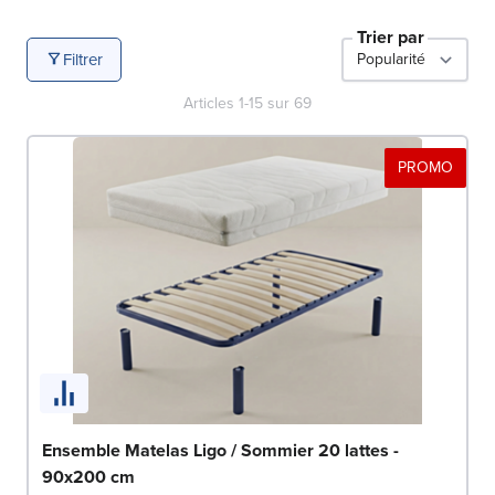
Trier par
Filtrer
Articles
1
-
15
sur
69
PROMO
Ensemble Matelas Ligo / Sommier 20 lattes -
90x200 cm