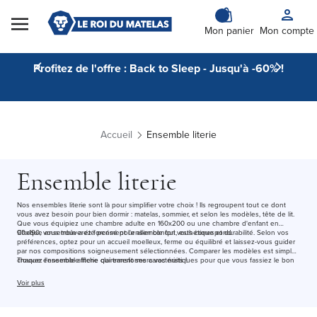
Skip to Content
Mon panier
Mon compte
Profitez de l'offre : Back to Sleep - Jusqu'à -60% !
Accueil
Ensemble literie
Ensemble literie
Nos ensembles literie sont là pour simplifier votre choix ! Ils regroupent tout ce dont
vous avez besoin pour bien dormir : matelas, sommier, et selon les modèles, tête de lit.
Que vous équipiez une chambre adulte en 160x200 ou une chambre d'enfant en
90x190, vous trouverez forcément l'ensemble qui vous correspond.
Chaque ensemble a été pensé pour allier confort, esthétique et durabilité. Selon vos
préférences, optez pour un accueil moelleux, ferme ou équilibré et laissez-vous guider
par nos compositions soigneusement sélectionnées. Comparer les modèles est simple :
chaque ensemble affiche clairement ses caractéristiques pour que vous fassiez le bon
Trouvez l'ensemble literie qui transformera vos nuits !
choix, sans prise de tête.
Voir plus