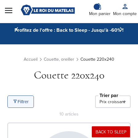
Skip to Content
Mon panier
Mon compte
Profitez de l'offre : Back to Sleep - Jusqu'à -60% !
Accueil
Couette, oreiller
Couette 220x240
Couette 220x240
Trier par
Filtrer
10
articles
BACK TO SLEEP