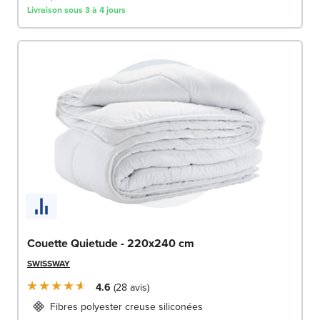
Livraison sous 3 à 4 jours
Couette Quietude - 220x240 cm
SWISSWAY
4.6
28
avis
Fibres polyester creuse siliconées