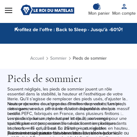
Skip to Content
Mon panier
Mon compte
Profitez de l'offre : Back to Sleep - Jusqu'à -60% !
Accueil
Sommier
Pieds de sommier
Pieds de sommier
Souvent négligés, les pieds de sommier jouent un rôle
essentiel dans la stabilité, la hauteur et l'esthétique de votre
literie. Qu'il s'agisse de remplacer des pieds usés, d'ajuster la
hauteur de votre couchage ou d'harmoniser votre chambre,
Nous proposons deux grandes familles de produits. Les pieds
notre gamme vous offre une solution adaptée à chaque
classiques, vendus par lot de 4, sont disponibles en bois massif
besoin.
certifié PEFC, fabriqués en France, dans plusieurs finitions :
vernis clair pour un style naturel et épuré, ou wengé pour une
Les pieds de liaison, vendus par lot de 2, sont conçus
touche plus contemporaine. Ils se déclinent en plusieurs
spécifiquement pour assembler deux sommiers indépendants
hauteurs — 15 cm, 20 cm ou 25 cm — pour ajuster
et n'en former qu'un seul. En métal gris et réglables en hauteur,
précisément la hauteur de votre sommier selon vos
ils assurent une jonction stable et discrète, idéale pour les
Paiement en plusieurs fois sans frais. Livraison à domicile ou