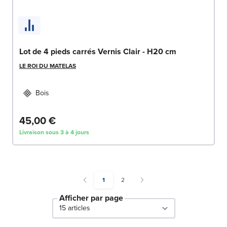
Lot de 4 pieds carrés Vernis Clair - H20 cm
LE ROI DU MATELAS
Bois
45,00 €
Livraison sous 3 à 4 jours
You're currently reading page
Page
1
2
Afficher par page
par page