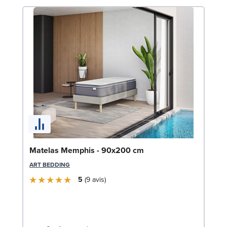
So
Matelas Memphis - 90x200 cm
LE
ART BEDDING
5
9
avis