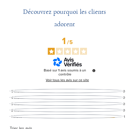
Découvrez pourquoi les clients
adorent
1
/
5
Basé sur
1
avis soumis à un
contrôle
Voir tous les avis sur ce site
5
étoiles
0
4
étoiles
0
3
étoiles
0
2
étoiles
0
1
étoile
1
Trier les avis