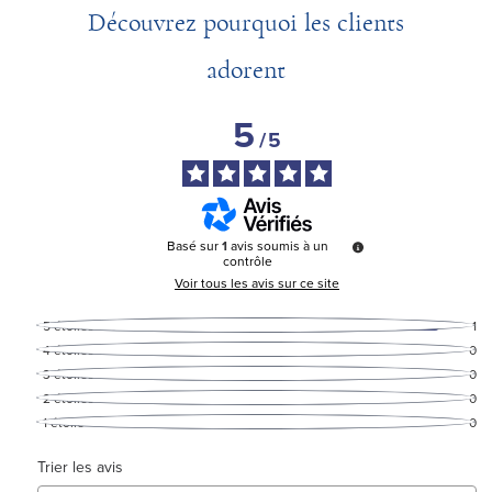
Découvrez pourquoi les clients
adorent
5
/
5
Basé sur
1
avis soumis à un
contrôle
Voir tous les avis sur ce site
5
étoiles
1
4
étoiles
0
3
étoiles
0
2
étoiles
0
1
étoile
0
Trier les avis