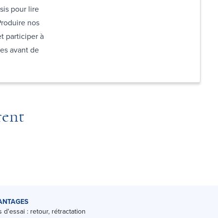
is pour lire
 Produire nos
t participer à
res avant de
rent
ANTAGES
 d'essai : retour, rétractation