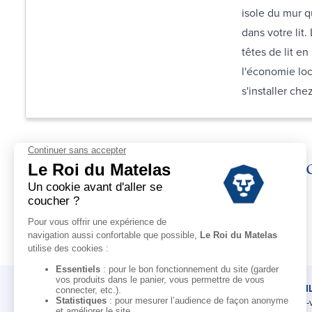
isole du mur q
dans votre lit.
têtes de lit en
l'économie loca
s'installer che
Déc
LE ROI DU MATELAS
CONSEI
Notre histoire
Rendez-