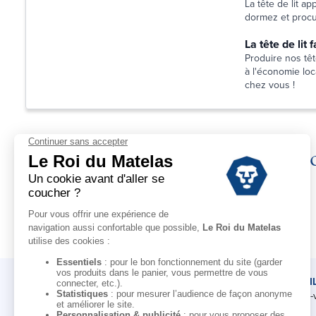
La tête de lit a
dormez et procur
La tête de lit
Produire nos têt
à l'économie loca
chez vous !
Déc
LE ROI DU MATELAS
CONSEI
Notre histoire
Rendez-
Notre savoir-faire