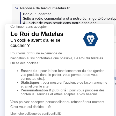
Réponse de
leroidumatelas.fr
Bonjour Jonathan, 

Suite à votre commentaire et à notre échange téléphonique
Au plaisir de vous revoir dans notre enseigne.

Une belle journée

Emélie
LE ROI DU MATELAS
CONSEI
Notre histoire
Rendez-
Notre savoir-faire
Nos marques
Pour les professionnels