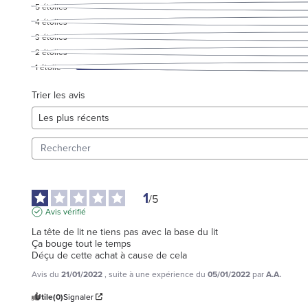
5
étoiles
4
étoiles
3
étoiles
2
étoiles
1
étoile
Trier les avis
1
/
5
Avis vérifié
La tête de lit ne tiens pas avec la base du lit

Ça bouge tout le temps

Déçu de cette achat à cause de cela
Avis du
21/01/2022
, suite à une expérience du
05/01/2022
par
A.A.
Utile
(0)
Signaler