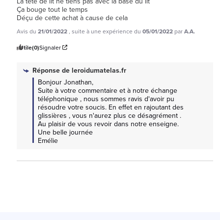
La tête de lit ne tiens pas avec la base du lit

Ça bouge tout le temps

Déçu de cette achat à cause de cela
Avis du
21/01/2022
, suite à une expérience du
05/01/2022
par
A.A.
Utile
(0)
Signaler
Réponse de
leroidumatelas.fr
Bonjour Jonathan, 

Suite à votre commentaire et à notre échange 
téléphonique , nous sommes ravis d'avoir pu 
résoudre votre soucis. En effet en rajoutant des 
glissières , vous n'aurez plus ce désagrément .

Au plaisir de vous revoir dans notre enseigne.

Une belle journée

Emélie