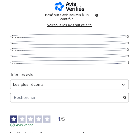
Basé sur
1
avis soumis à un
contrôle
Voir tous les avis sur ce site
5
étoiles
0
4
étoiles
0
3
étoiles
0
2
étoiles
0
1
étoile
1
Trier les avis
1
/
5
Avis vérifié