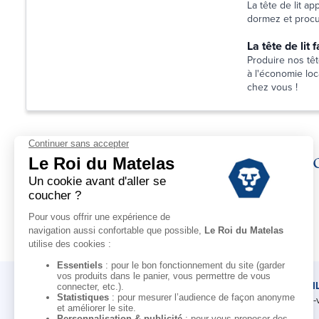
La tête de lit a
dormez et procur
La tête de lit
Produire nos têt
à l'économie loca
chez vous !
Déc
LE ROI DU MATELAS
CONSEI
Notre histoire
Rendez-
Notre savoir-faire