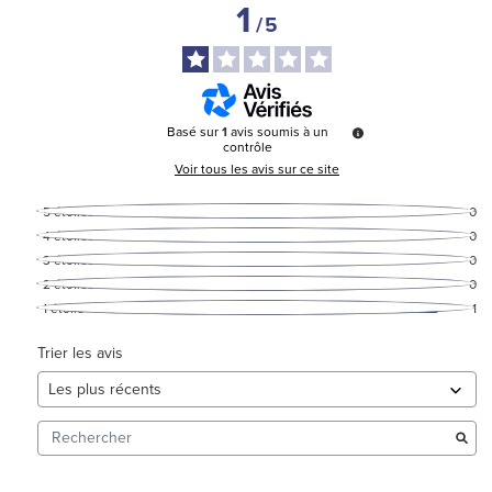
1
/
5
Basé sur
1
avis soumis à un
contrôle
Voir tous les avis sur ce site
5
étoiles
0
4
étoiles
0
3
étoiles
0
2
étoiles
0
1
étoile
1
Trier les avis