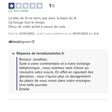
1
/
5
Avis vérifié
La tête de lit ne tiens pas avec la base du lit

Ça bouge tout le temps

Déçu de cette achat à cause de cela
Avis du
21/01/2022
, suite à une expérience du
05/01/2022
par
A.A.
Utile
(0)
Signaler
Réponse de
leroidumatelas.fr
Bonjour Jonathan, 

Suite à votre commentaire et à notre échange 
téléphonique , nous sommes ravis d'avoir pu 
résoudre votre soucis. En effet en rajoutant des 
glissières , vous n'aurez plus ce désagrément .

Au plaisir de vous revoir dans notre enseigne.

Une belle journée

Emélie