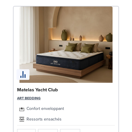
Bo
Matelas Yacht Club
1
ART BEDDING
LE
Confort enveloppant
Ressorts ensachés