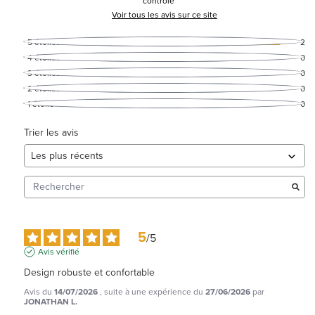
contrôle
Voir tous les avis sur ce site
5
étoiles
2
4
étoiles
0
3
étoiles
0
2
étoiles
0
1
étoile
0
Trier les avis
5
/
5
Avis vérifié
Design robuste et confortable
Avis du
14/07/2026
, suite à une expérience du
27/06/2026
par
JONATHAN L.