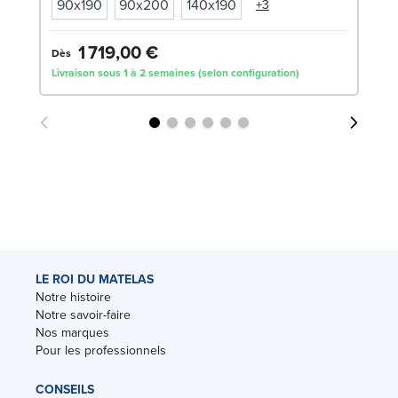
90x190
90x200
140x190
+3
1 719,00 €
9
Dès
Livraison sous 1 à 2 semaines (selon configuration)
Liv
LE ROI DU MATELAS
Notre histoire
Notre savoir-faire
Nos marques
Pour les professionnels
CONSEILS