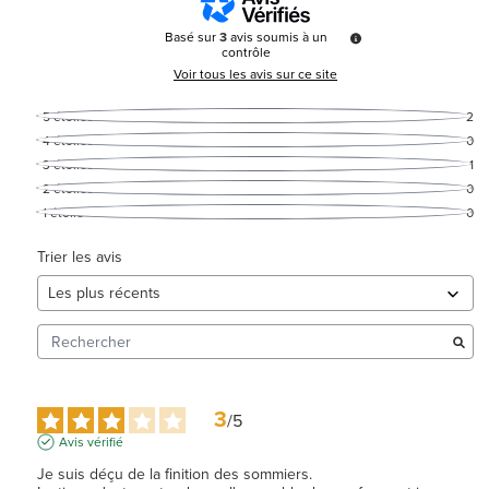
Basé sur
3
avis soumis à un
contrôle
Voir tous les avis sur ce site
5
étoiles
2
4
étoiles
0
3
étoiles
1
2
étoiles
0
1
étoile
0
Trier les avis
3
/
5
Avis vérifié
Je suis déçu de la finition des sommiers.
