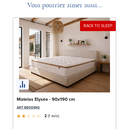
Vous pourriez aimer aussi...
BACK TO SLEEP
Bo
Matelas Elysée - 90x190 cm
LE
ART BEDDING
2
1
avis