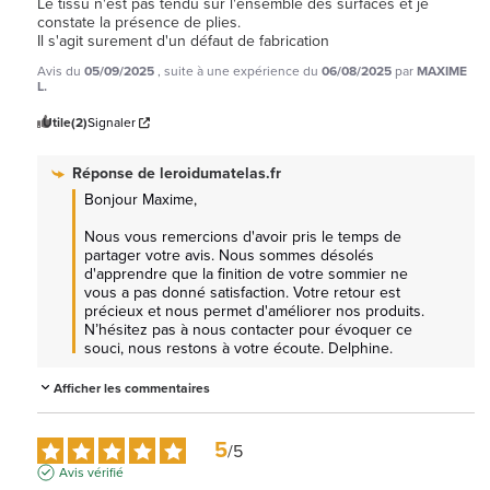
Le tissu n'est pas tendu sur l'ensemble des surfaces et je 
constate la présence de plies.

Il s'agit surement d'un défaut de fabrication
Avis du
05/09/2025
, suite à une expérience du
06/08/2025
par
MAXIME
L.
Utile
(2)
Signaler
Réponse de
leroidumatelas.fr
Bonjour Maxime, 

Nous vous remercions d'avoir pris le temps de 
partager votre avis. Nous sommes désolés 
d'apprendre que la finition de votre sommier ne 
vous a pas donné satisfaction. Votre retour est 
précieux et nous permet d'améliorer nos produits. 
N’hésitez pas à nous contacter pour évoquer ce 
souci, nous restons à votre écoute. Delphine.
Afficher les commentaires
5
/
5
Avis vérifié