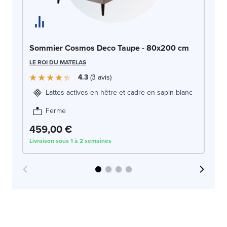
So
Sommier Cosmos Deco Taupe - 80x200 cm
LE
LE ROI DU MATELAS
4.3
3
avis
Lattes actives en hêtre et cadre en sapin blanc
Ferme
459,00 €
4
Livraison sous 1 à 2 semaines
Liv