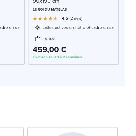
90x190 cm
LE ROI DU MATELAS
4.5
2
avis
cadre en sapin blanc
Lattes actives en hêtre et cadre en sapin blanc
Ferme
459,00 €
Livraison sous 1 à 2 semaines