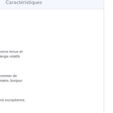
Caractéristiques
 bonne tenue et
rgie relatifs
n sommier de
mmaire, bonjour
trie européenne.