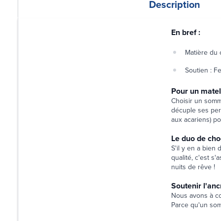
Description
En bref :
Matière du 
Soutien : F
Pour un mate
Choisir un sommi
décuple ses perf
aux acariens) po
Le duo de cho
S'il y en a bien
qualité, c'est s
nuits de rêve !
Soutenir l'anc
Nous avons à cœ
Parce qu'un somm