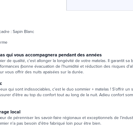
cadre : Sapin Blanc
erme
las qui vous accompagnera pendant des années
er de qualité, c'est allonger la longévité de votre matelas. Il garantit sa
ormances (bonne évacuation de l'humidité et réduction des risques d'alle
ur vous offrir des nuits apaisées sur la durée.
c
 deux qui sont indissociables, c'est le duo sommier + matelas ! S'offrir u
'assurer d'être au top du confort tout au long de la nuit. Adieu confort so
rage local
ur de pérenniser les savoir-faire régionaux et exceptionnels de l’indus
ier n'a pas besoin d'être fabriqué loin pour être bien.