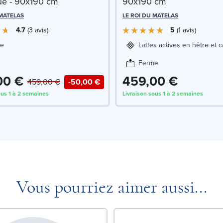
que - 90x190 cm
90x190 cm
 MATELAS
LE ROI DU MATELAS
4.7
3
avis
5
1
avis
e
Lattes actives en hêtre et 
Ferme
00 €
459,00 €
459,00 €
-50,00 €
ous 1 à 2 semaines
Livraison sous 1 à 2 semaines
Vous pourriez aimer aussi...