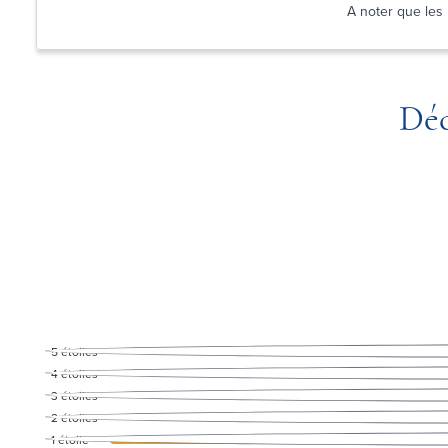
A noter que les 
Déc
5
étoiles
4
étoiles
3
étoiles
2
étoiles
1
étoile