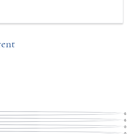
rent
6
6
0
0