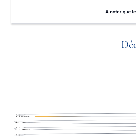
A noter que le
Déc
5
étoiles
4
étoiles
3
étoiles
2
étoiles