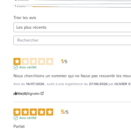
1
étoile
Trier les avis
1
/
5
Avis vérifié
Nous cherchions un sommier qui ne fasse pas ressentir les mou
Avis du
14/07/2026
, suite à une expérience du
27/06/2026
par
OLIVIER V.
Utile
(0)
Signaler
5
/
5
Avis vérifié
Parfait