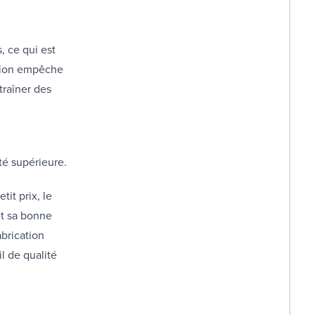
, ce qui est
ation empêche
traîner des
ité supérieure.
it prix, le
et sa bonne
abrication
l de qualité