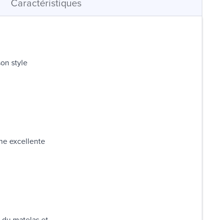
Caractéristiques
son style
ne excellente
 du matelas et