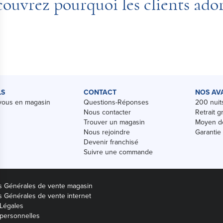
ouvrez pourquoi les clients ado
LS
CONTACT
NOS AV
vous en magasin
Questions-Réponses
200 nuits
Nous contacter
Retrait g
Trouver un magasin
Moyen de
Nous rejoindre
Garantie
Devenir franchisé
Suivre une commande
s Générales de vente magasin
s Générales de vente internet
Légales
personnelles