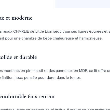
ux et moderne
barreaux CHARLIE de Little Lion séduit par ses lignes épurées et 
déal pour une chambre de bébé chaleureuse et harmonieuse.
solide et durable
 montants en pin massif et des panneaux en MDF, ce lit offre u
e finition lisse, pensée pour durer dans le temps.
onfortable 60 x 120 cm
mmier à lattes en contreplaqué inclus, il assure un bon maintien