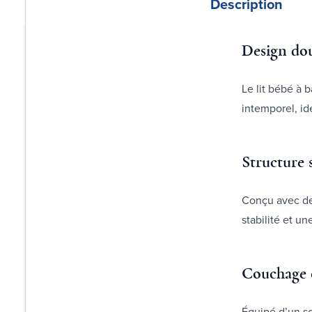
Description
Design do
Le lit bébé à 
intemporel, i
Structure 
Conçu avec des
stabilité et un
Couchage c
Équipé d’un so