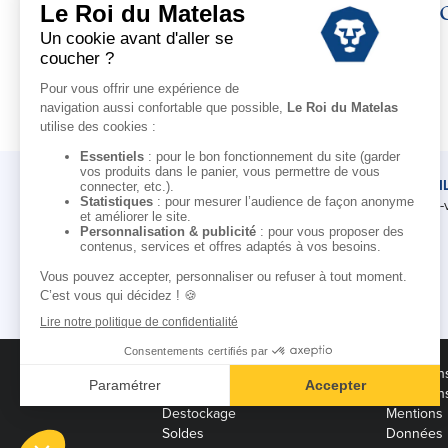
Déc
LE ROI DU MATELAS
CONSEI
Notre histoire
Rendez-
Notre savoir-faire
Nos marques
Pour les professionnels
Conditions des offres
Condition
Black Friday
Condition
Destockage
Mentions 
Soldes
Données 