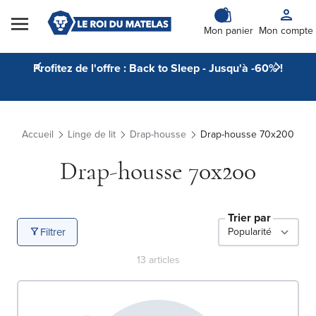
Skip to Content
Mon panier
Mon compte
Profitez de l'offre : Back to Sleep - Jusqu'à -60% !
Accueil
Linge de lit
Drap-housse
Drap-housse 70x200
Drap-housse 70x200
Trier par
Filtrer
13
articles