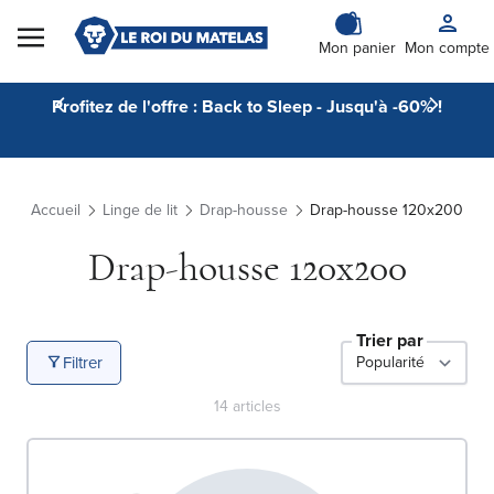
Skip to Content
Mon panier
Mon compte
Profitez de l'offre : Back to Sleep - Jusqu'à -60% !
Accueil
Linge de lit
Drap-housse
Drap-housse 120x200
Drap-housse 120x200
Trier par
Filtrer
14
articles