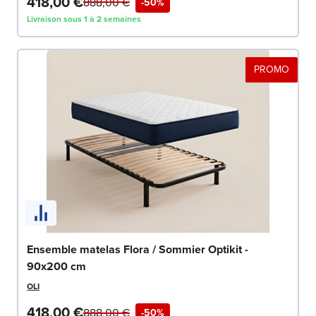
418,00 €
888,00 €
-50%
Livraison sous 1 à 2 semaines
PROMO
Ensemble matelas Flora / Sommier Optikit -
90x200 cm
OLI
418,00 €
888,00 €
-50%