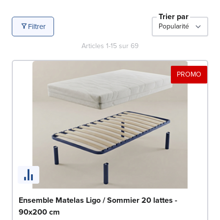
Trier par
Filtrer
Articles
1
-
15
sur
69
PROMO
Ensemble Matelas Ligo / Sommier 20 lattes -
90x200 cm