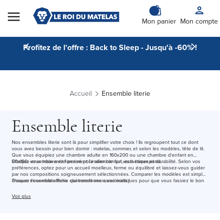
Skip to Content
Mon panier
Mon compte
Profitez de l'offre : Back to Sleep - Jusqu'à -60% !
Accueil
Ensemble literie
Ensemble literie
Nos ensembles literie sont là pour simplifier votre choix ! Ils regroupent tout ce dont
vous avez besoin pour bien dormir : matelas, sommier, et selon les modèles, tête de lit.
Que vous équipiez une chambre adulte en 160x200 ou une chambre d'enfant en
90x190, vous trouverez forcément l'ensemble qui vous correspond.
Chaque ensemble a été pensé pour allier confort, esthétique et durabilité. Selon vos
préférences, optez pour un accueil moelleux, ferme ou équilibré et laissez-vous guider
par nos compositions soigneusement sélectionnées. Comparer les modèles est simple :
chaque ensemble affiche clairement ses caractéristiques pour que vous fassiez le bon
Trouvez l'ensemble literie qui transformera vos nuits !
choix, sans prise de tête.
Voir plus