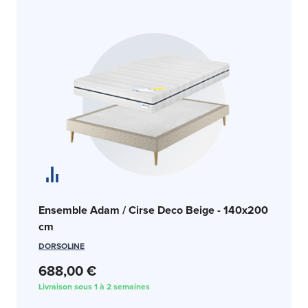
En
Ensemble Adam / Cirse Deco Beige - 140x200
c
cm
SW
DORSOLINE
688,00 €
1 
Livraison sous 1 à 2 semaines
Liv